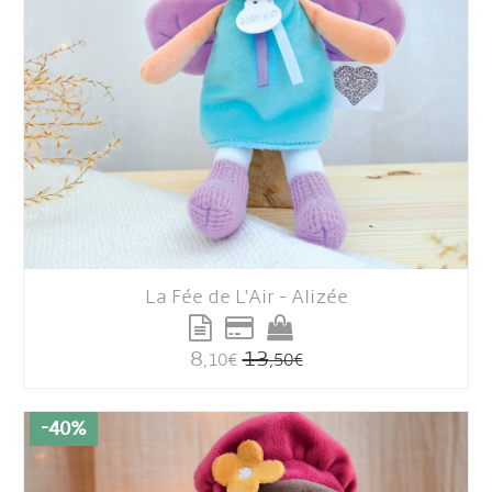
La Fée de L'Air - Alizée
8
13
,10
€
,50
€
-40%