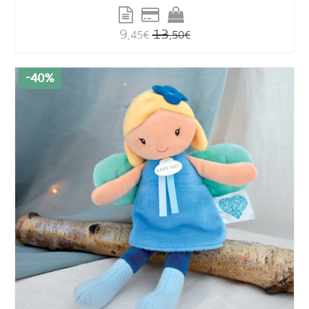
9
13
,45
€
,50
€
-40%