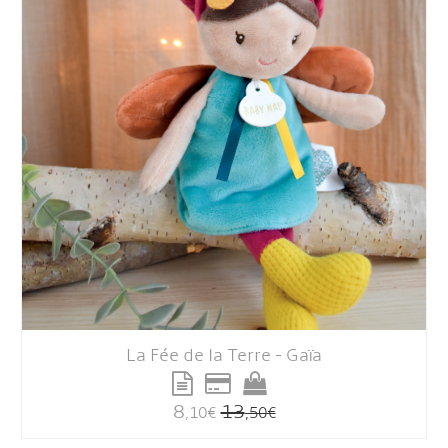
La Fée de la Terre - Gaïa
8
13
,10
€
,50
€