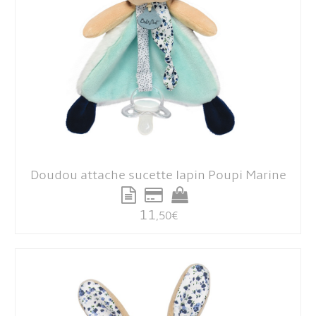
Doudou attache sucette lapin Poupi Marine
11
,50
€