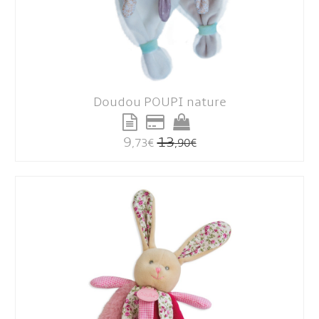
Doudou POUPI nature
9
13
,73
€
,90
€