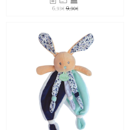
6
9
,93
€
,90
€