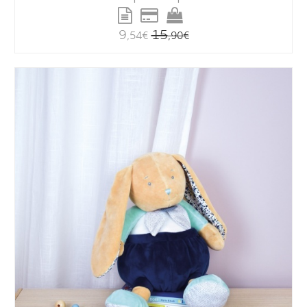
9
15
,54
€
,90
€