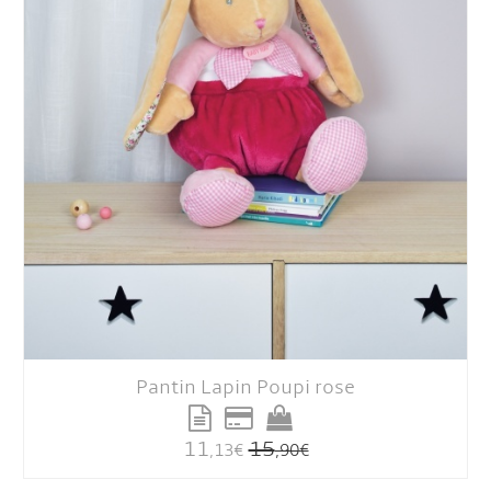
Pantin Lapin Poupi rose
11
15
,13
€
,90
€