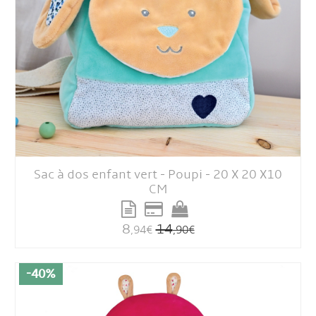
Sac à dos enfant vert - Poupi - 20 X 20 X10
CM
8
14
,94
€
,90
€
-40%