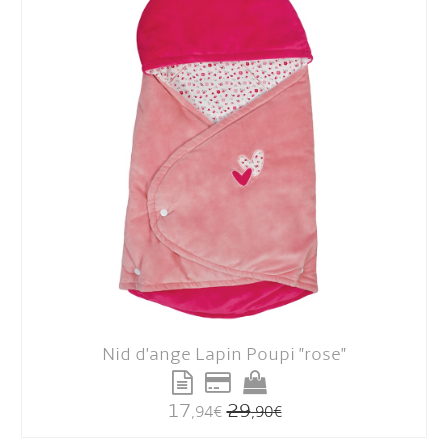
Nid d'ange Lapin Poupi "rose"
17
29
,94
€
,90
€